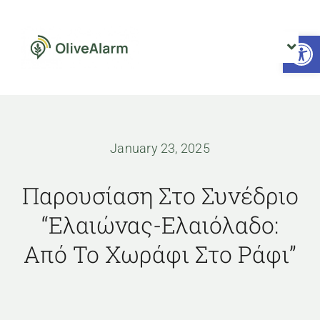
Skip
to
Open 
content
Toggl
Navig
Αρχική
January 23, 2025
Το έργο
Παρουσίαση Στο Συνέδριο
Νέα
“Ελαιώνας-Ελαιόλαδο:
Από Το Χωράφι Στο Ράφι”
Επικοινωνία
Μετεωρολογικοί Σταθμοί