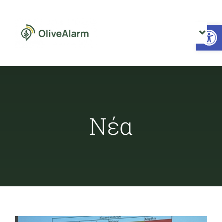
Skip
to
Open 
content
Toggl
Navig
Αρχική
Το έργο
Νέα
Νέα
Επικοινωνία
Μετεωρολογικοί Σταθμοί